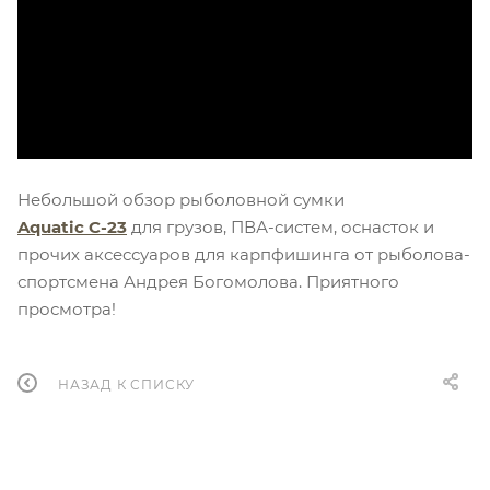
Небольшой обзор рыболовной сумки
Aquatic С-23
для грузов, ПВА-систем, оснасток и
прочих аксессуаров для карпфишинга от рыболова-
спортсмена Андрея Богомолова. Приятного
просмотра!
НАЗАД К СПИСКУ