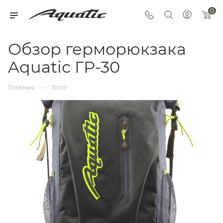
0
Обзор герморюкзака
Aquatic ГР-30
—
Главная
Блог