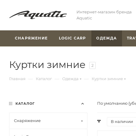
Интернет-магазин бренда
Aquatic
СНАРЯЖЕНИЕ
LOGIC CARP
ОДЕЖДА
TRA
Куртки зимние
2
—
—
—
Главная
Каталог
Одежда
Куртки зимние
По умолчанию (уб
КАТАЛОГ
Снаряжение
В наличии