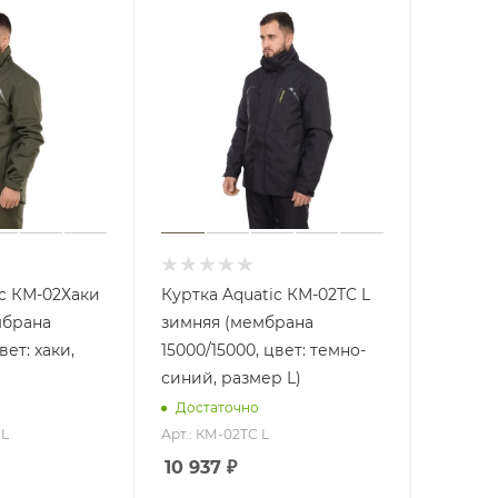
ic КМ-02Хаки
Куртка Aquatic КМ-02ТС L
мбрана
зимняя (мембрана
вет: хаки,
15000/15000, цвет: темно-
синий, размер L)
Достаточно
 L
Арт.: КМ-02ТС L
10 937
₽