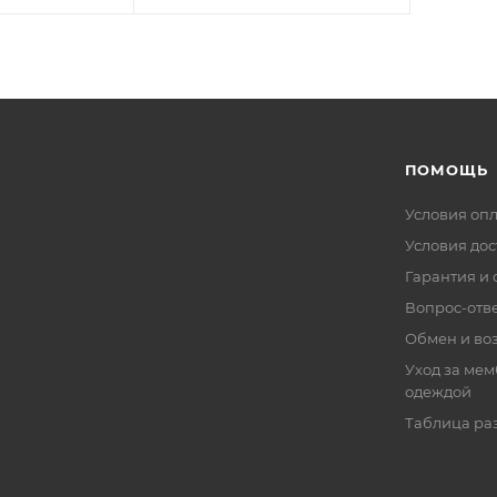
ПОМОЩЬ
Условия оп
Условия дос
Гарантия и 
Вопрос-отв
Обмен и во
Уход за ме
одеждой
Таблица ра