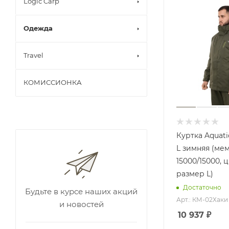
Logic Carp
Одежда
Travel
КОМИССИОНКА
Куртка Aquat
L зимняя (ме
15000/15000, ц
размер L)
Достаточно
Будьте в курсе наших акций
Арт.: КМ-02Хаки
и новостей
10 937
₽