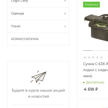
Logic Carp
Новинка
Одежда
Travel
КОМИССИОНКА
Сумка С-63Х A
лодки с сиде
хаки)
Достаточно
4 510
₽
Будьте в курсе наших акций
и новостей