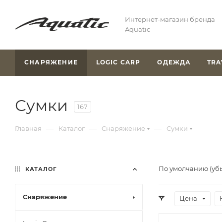
Интернет-магазин бренда
Aquatic
СНАРЯЖЕНИЕ
LOGIC CARP
ОДЕЖДА
TRA
Сумки
167
—
—
—
Главная
Каталог
Снаряжение
Сумки
По умолчанию (уб
КАТАЛОГ
Снаряжение
Цена