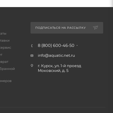
ПОДПИСАТЬСЯ НА РАССЫЛКУ
латы
тавки
8 (800) 600-46-50
сервис
ет
info@aquatic.net.ru
зврат
г. Курск, ул. 1-й проезд
мбранной
Моковский, д. 5
змеров