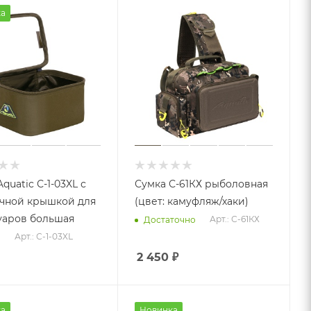
а
quatic С-1-03XL с
Сумка С-61КХ рыболовная
чной крышкой для
(цвет: камуфляж/хаки)
уаров большая
Арт.: С-61КХ
Достаточно
Арт.: С-1-03XL
о
2 450
₽
а
Новинка