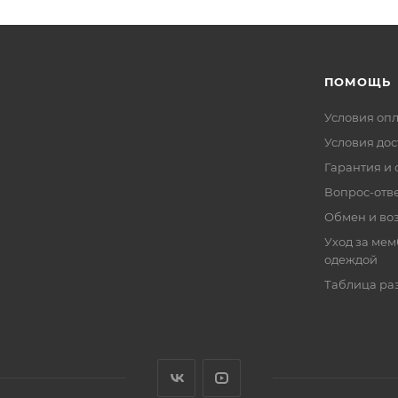
ПОМОЩЬ
Условия оп
Условия дос
Гарантия и 
Вопрос-отв
Обмен и во
Уход за ме
одеждой
Таблица ра