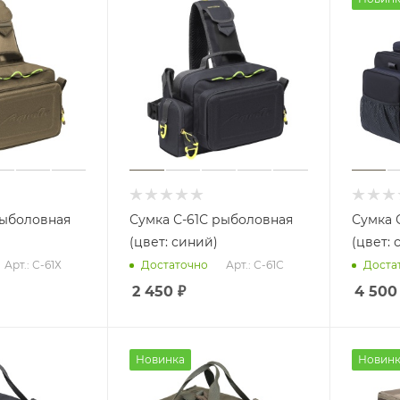
рыболовная
Сумка С-61С рыболовная
Сумка 
(цвет: синий)
(цвет: 
Арт.: С-61Х
Арт.: С-61С
Достаточно
Доста
2 450
₽
4 500
Новинка
Новинк