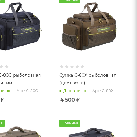
С-80С рыболовная
Сумка С-80Х рыболовная
синий)
(цвет: хаки)
Арт.: С-80С
Арт.: С-80Х
точно
Достаточно
₽
4 500
₽
а
Новинка