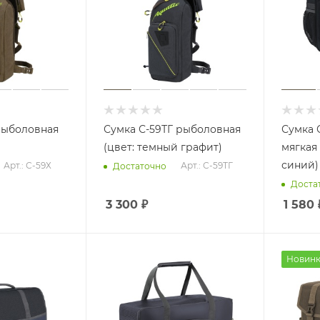
рыболовная
Сумка С-59ТГ рыболовная
Сумка 
(цвет: темный графит)
мягкая 
синий)
Арт.: С-59Х
Арт.: С-59ТГ
Достаточно
Доста
3 300
₽
1 580
Новинк