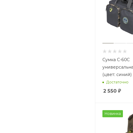
Сумка С-60С
универсальна
(цвет: синий)
Достаточно
2 550
₽
Новинка