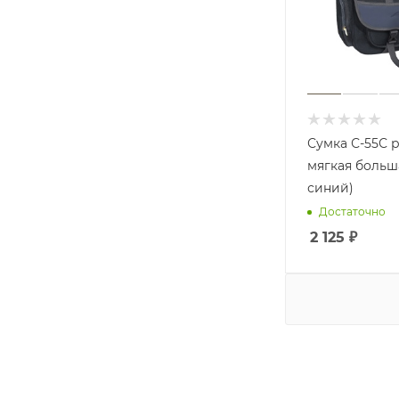
Сумка С-55С 
мягкая больша
синий)
Достаточно
2 125
₽