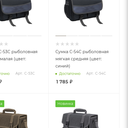
С-53С рыболовная
Сумка С-54С рыболовная
малая (цвет:
мягкая средняя (цвет:
синий)
Арт.: С-53С
Арт.: С-54С
точно
Достаточно
₽
1 785
₽
а
Новинка