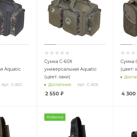
Сумка С-60Х
Сумка 
я Aquatic
универсальная Aquatic
(цвет: 
(цвет: хаки)
Доста
Арт.: С-60С
Арт.: С-60Х
Достаточно
2 550
₽
4 300
Новинка