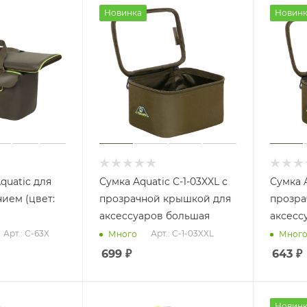
Новинка
Новинк
quatic для
Сумка Aquatic С-1-03XXL с
Сумка A
нием (цвет:
прозрачной крышкой для
прозра
аксессуаров большая
аксесс
Арт.: С-63Х
Арт.: С-1-03XXL
Много
Мног
699
₽
643
₽
Новинк