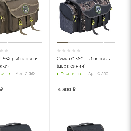
С-56Х рыболовная
Сумка С-56С рыболовная
хаки)
(цвет: синий)
Арт.: С-56Х
Арт.: С-56С
точно
Достаточно
₽
4 300
₽