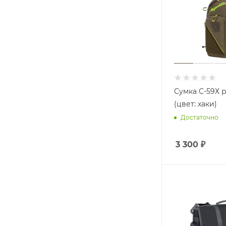
Сумка С-59Х 
(цвет: хаки)
Достаточно
3 300
₽