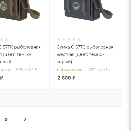
С-57ТК рыболовная
Сумка С-57ТС рыболовная
 (цвет: темно-
жёсткая (цвет: темно-
евый)
серый)
Арт.: С-57ТК
Арт.: С-57ТС
точно
Достаточно
₽
2 600
₽
9