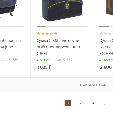
81
рыболовная
Сумка С-36С для обуви,
Сумка 
я (цвет:
рыбы, вейдерсов (цвет:
жёсткая
синий)
коричн
Арт.: С-55С
Арт.: С-36С
Много
Доста
1 825
₽
2 600
ПОКАЗАТЬ ЕЩЕ
1
2
3