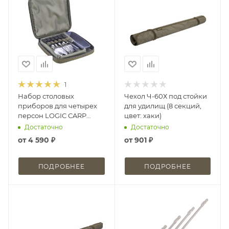
1
Набор столовых
Чехол Ч-60Х под стойки
приборов для четырех
для удилищ (8 секций,
персон LOGIC CARP
цвет: хаки)
4MAN DINING SET
Достаточно
Достаточно
от
4 590 ₽
от
901 ₽
ПОДРОБНЕЕ
ПОДРОБНЕЕ