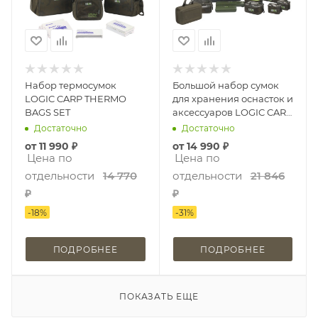
Набор термосумок
Большой набор сумок
LOGIC CARP THERMO
для хранения оснасток и
BAGS SET
аксессуаров LOGIC CARP
LONG SESSION TACKLE
Достаточно
Достаточно
SET
от
11 990 ₽
от
14 990 ₽
Цена по
Цена по
отдельности
14 770
отдельности
21 846
₽
₽
-
18
%
-
31
%
ПОДРОБНЕЕ
ПОДРОБНЕЕ
ПОКАЗАТЬ ЕЩЕ