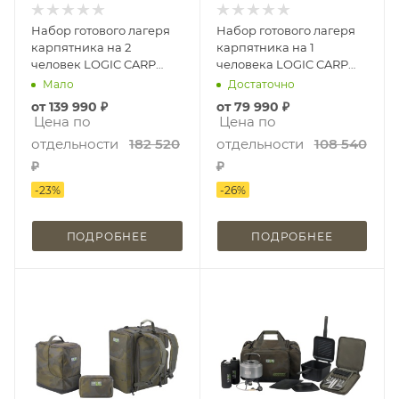
Набор готового лагеря
Набор готового лагеря
карпятника на 2
карпятника на 1
человек LOGIC CARP
человека LOGIC CARP
TWO MAN BIVVY SET
ONE MAN BIVVY SET
Мало
Достаточно
от
139 990 ₽
от
79 990 ₽
Цена по
Цена по
отдельности
182 520
отдельности
108 540
₽
₽
-
23
%
-
26
%
ПОДРОБНЕЕ
ПОДРОБНЕЕ