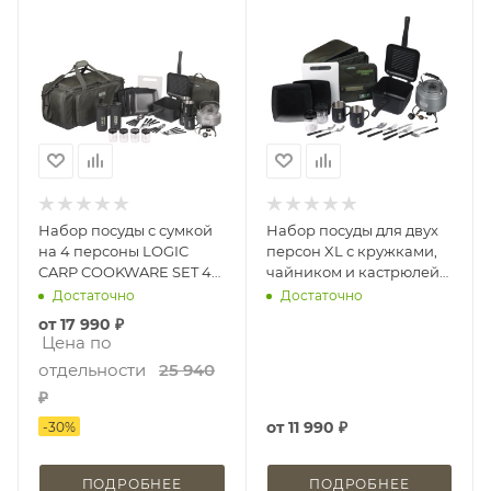
Набор посуды с сумкой
Набор посуды для двух
на 4 персоны LOGIC
персон XL с кружками,
CARP COOKWARE SET 4
чайником и кастрюлей
MAN
LOGIC CARP 2MAN
Достаточно
Достаточно
COOKWARE SET
от
17 990 ₽
Цена по
отдельности
25 940
₽
от
11 990 ₽
-
30
%
ПОДРОБНЕЕ
ПОДРОБНЕЕ