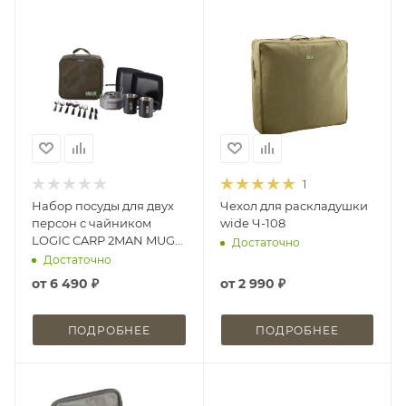
1
Набор посуды для двух
Чехол для раскладушки
персон с чайником
wide Ч-108
LOGIC CARP 2MAN MUGS
Достаточно
& KETTLE DINNING SET
Достаточно
от
6 490 ₽
от
2 990 ₽
ПОДРОБНЕЕ
ПОДРОБНЕЕ