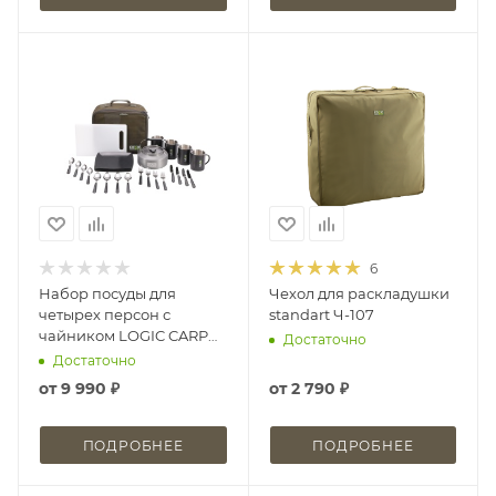
6
Набор посуды для
Чехол для раскладушки
четырех персон с
standart Ч-107
чайником LOGIC CARP
Достаточно
4MAN MUGS & KETTLE
Достаточно
DINNING SET
от
9 990 ₽
от
2 790 ₽
ПОДРОБНЕЕ
ПОДРОБНЕЕ