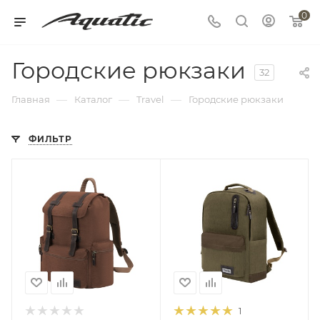
0
Городские рюкзаки
32
—
—
—
Главная
Каталог
Travel
Городские рюкзаки
ФИЛЬТР
1