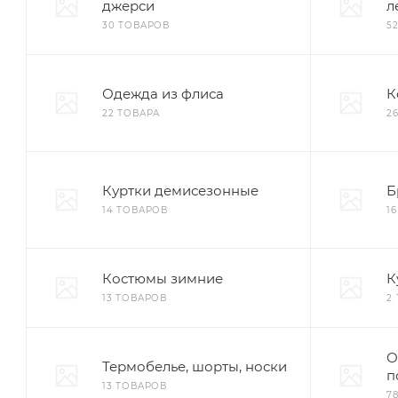
джерси
л
30 ТОВАРОВ
5
Одежда из флиса
К
22 ТОВАРА
2
Куртки демисезонные
Б
14 ТОВАРОВ
1
Костюмы зимние
К
13 ТОВАРОВ
2
О
Термобелье, шорты, носки
п
13 ТОВАРОВ
7