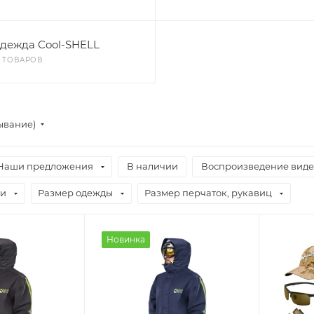
дежда Cool-SHELL
0 ТОВАРОВ
ывание)
Наши предложения
В наличии
Воспроизведение виде
ви
Размер одежды
Размер перчаток, рукавиц
Новинка