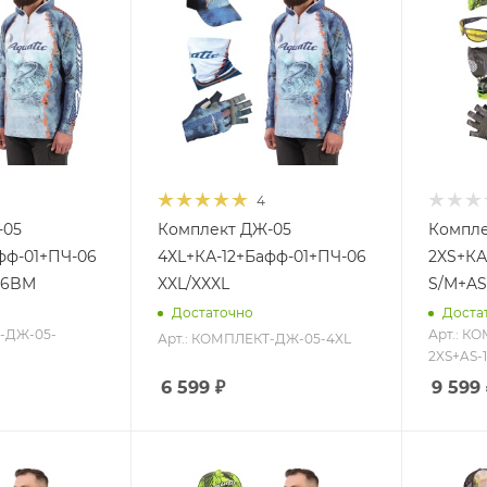
4
-05
Комплект ДЖ-05
Компле
фф-01+ПЧ-06
4XL+КА-12+Бафф-01+ПЧ-06
2XS+КА
16BM
XXL/XXXL
S/M+AS
Достаточно
Доста
Т-ДЖ-05-
Арт.: К
Арт.: КОМПЛЕКТ-ДЖ-05-4XL
2XS+AS-
6 599
₽
9 599