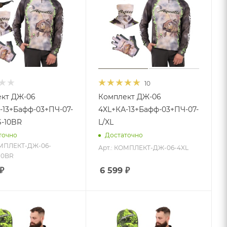
10
кт ДЖ-06
Комплект ДЖ-06
-13+Бафф-03+ПЧ-07-
4XL+КА-13+Бафф-03+ПЧ-07-
S-10BR
L/XL
точно
Достаточно
ОМПЛЕКТ-ДЖ-06-
Арт.: КОМПЛЕКТ-ДЖ-06-4XL
10BR
₽
6 599
₽