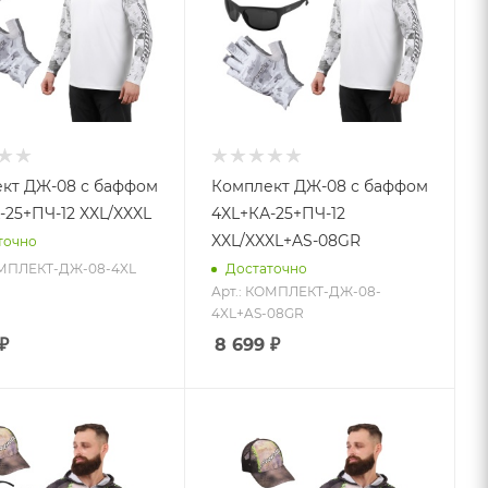
кт ДЖ-08 с баффом
Комплект ДЖ-08 с баффом
-25+ПЧ-12 XXL/XXXL
4XL+КА-25+ПЧ-12
XXL/XXXL+AS-08GR
точно
ОМПЛЕКТ-ДЖ-08-4XL
Достаточно
Арт.: КОМПЛЕКТ-ДЖ-08-
4XL+AS-08GR
₽
8 699
₽