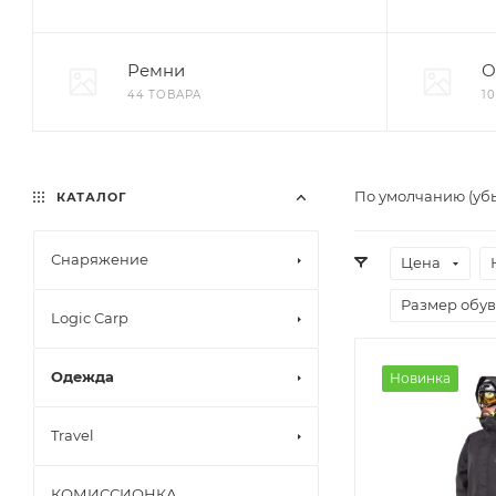
Ремни
О
44 ТОВАРА
1
По умолчанию (уб
КАТАЛОГ
Снаряжение
Цена
Размер обу
Logic Carp
Одежда
Новинка
Travel
КОМИССИОНКА