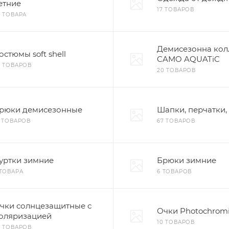
етние
17 ТОВАРОВ
2 ТОВАРА
Демисезонна кол
остюмы soft shell
CAMO AQUATiC
6 ТОВАРОВ
20 ТОВАРОВ
рюки демисезонные
Шапки, перчатки,
6 ТОВАРОВ
67 ТОВАРОВ
уртки зимние
Брюки зимние
 ТОВАРА
6 ТОВАРОВ
чки солнцезащитные с
Очки Photochrom
оляризацией
10 ТОВАРОВ
8 ТОВАРОВ