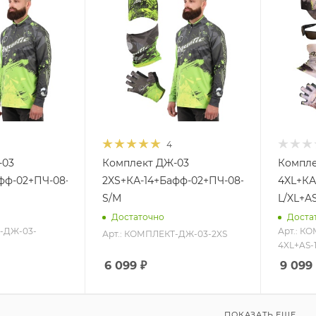
4
-03
Комплект ДЖ-03
Компле
фф-02+ПЧ-08-
2XS+КА-14+Бафф-02+ПЧ-08-
4XL+КА
S/M
L/XL+A
Достаточно
Доста
Т-ДЖ-03-
Арт.: К
Арт.: КОМПЛЕКТ-ДЖ-03-2XS
4XL+AS-
6 099
₽
9 099
ПОКАЗАТЬ ЕЩЕ