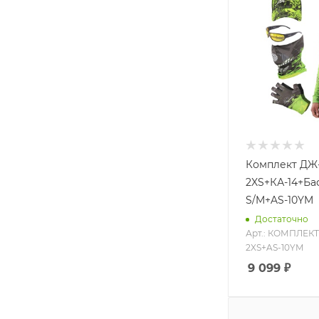
Комплект ДЖ
2XS+КА-14+Ба
S/M+AS-10YM
Достаточно
Арт.: КОМПЛЕК
2XS+AS-10YM
9 099
₽