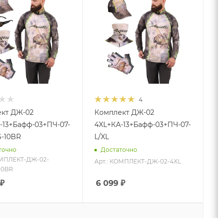
4
кт ДЖ-02
Комплект ДЖ-02
-13+Бафф-03+ПЧ-07-
4XL+КА-13+Бафф-03+ПЧ-07-
S-10BR
L/XL
точно
Достаточно
ОМПЛЕКТ-ДЖ-02-
Арт.: КОМПЛЕКТ-ДЖ-02-4XL
10BR
₽
6 099
₽