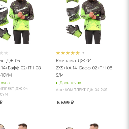
7
кт ДЖ-04
Комплект ДЖ-04
-14+Бафф-02+ПЧ-08-
2XS+КА-14+Бафф-02+ПЧ-08-
-10YM
S/M
точно
Достаточно
ОМПЛЕКТ-ДЖ-04-
Арт.: КОМПЛЕКТ-ДЖ-04-2XS
10YM
₽
6 599
₽