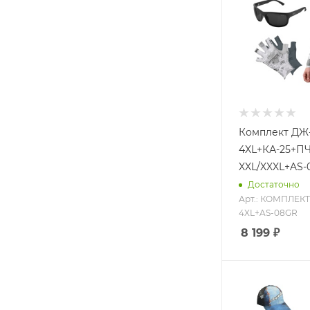
Комплект ДЖ
4XL+КА-25+ПЧ
XXL/XXXL+AS-
Достаточно
Арт.: КОМПЛЕКТ
4XL+AS-08GR
8 199
₽