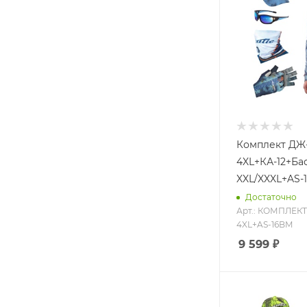
Комплект ДЖ
4XL+КА-12+Ба
XXL/XXXL+AS-
Достаточно
Арт.: КОМПЛЕК
4XL+AS-16BM
9 599
₽