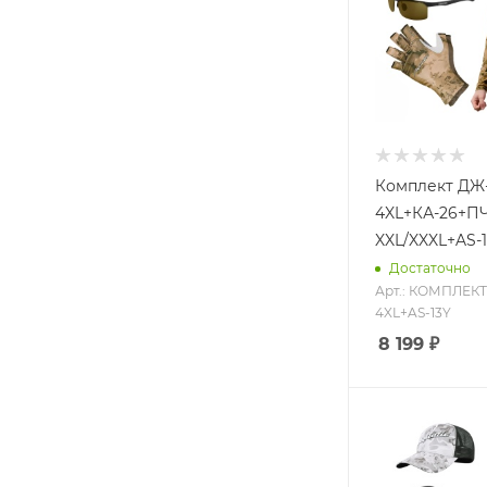
Комплект ДЖ
4XL+КА-26+ПЧ
XXL/XXXL+AS-
Достаточно
Арт.: КОМПЛЕК
4XL+AS-13Y
8 199
₽