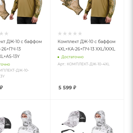
кт ДЖ-10 с баффом
Комплект ДЖ-10 с баффом
-26+ПЧ-13
4XL+КА-26+ПЧ-13 XXL/XXXL
XL+AS-13Y
Достаточно
Арт.: КОМПЛЕКТ-ДЖ-10-4XL
точно
ОМПЛЕКТ-ДЖ-10-
13Y
₽
5 599
₽