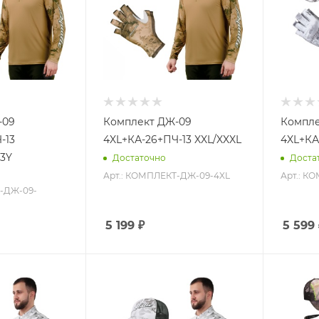
-09
Комплект ДЖ-09
Компле
-13
4XL+КА-26+ПЧ-13 XXL/XXXL
4XL+КА
13Y
Достаточно
Доста
Арт.: КОМПЛЕКТ-ДЖ-09-4XL
Арт.: К
Т-ДЖ-09-
5 199
₽
5 599