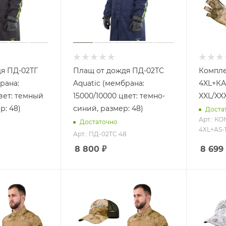
я ПД-02ТГ
Плащ от дождя ПД-02ТС
Компле
рана:
Aquatic (мембрана:
4XL+КА
вет: темный
15000/10000 цвет: темно-
XXL/XX
р: 48)
синий, размер: 48)
Доста
Арт.: К
Достаточно
4XL+AS-
8
Арт.: ПД-02ТС 48
8 800
₽
8 699