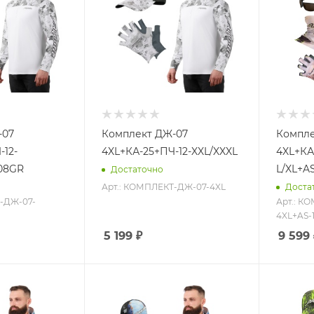
-07
Комплект ДЖ-07
Компле
-12-
4XL+КА-25+ПЧ-12-XXL/XXXL
4XL+КА
08GR
L/XL+A
Достаточно
Арт.: КОМПЛЕКТ-ДЖ-07-4XL
Доста
-ДЖ-07-
Арт.: К
4XL+AS-
5 199
₽
9 599