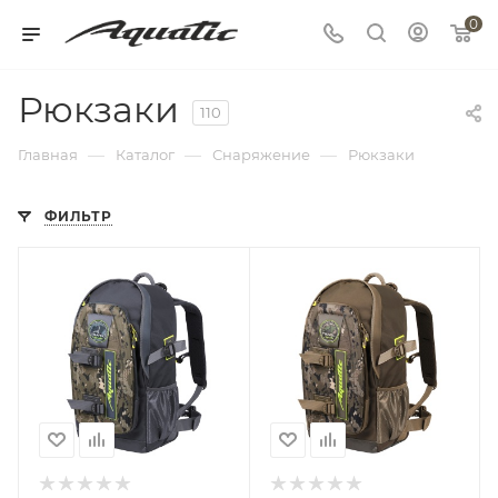
0
Рюкзаки
110
—
—
—
Главная
Каталог
Снаряжение
Рюкзаки
ФИЛЬТР