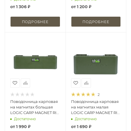
от
1 306 ₽
от
1 200 ₽
ПОДРОБНЕЕ
ПОДРОБНЕЕ
2
Поводочница карповая
Поводочница карповая
на магнитах большая
на магнитах малая
LOGIC CARP MAGNET RIG
LOGIC CARP MAGNET RIG
SAFE LARGE
SAFE SMALL
Достаточно
Достаточно
от
1 990 ₽
от
1 690 ₽