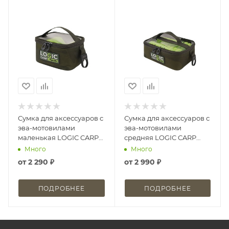
Сумка для аксессуаров с
Сумка для аксессуаров с
эва-мотовилами
эва-мотовилами
маленькая LOGIC CARP
средняя LOGIC CARP
ACCESSORIES POUCH
ACCESSORIES POUCH
Много
Много
COMPACT
MEDIUM
от
2 290 ₽
от
2 990 ₽
ПОДРОБНЕЕ
ПОДРОБНЕЕ