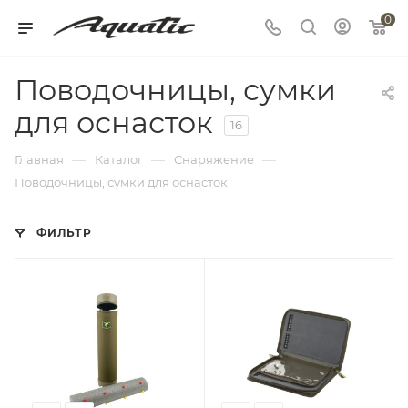
0
Поводочницы, сумки
для оснасток
16
—
—
—
Главная
Каталог
Снаряжение
Поводочницы, сумки для оснасток
ФИЛЬТР