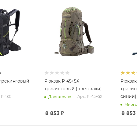
8
 трекинговый
Рюкзак Р-45+5Х
Рюкзак
трекинговый (цвет: хаки)
трекин
синий)
: Р-18С
Арт.: Р-45+5Х
Достаточно
Мног
8 853
₽
8 853