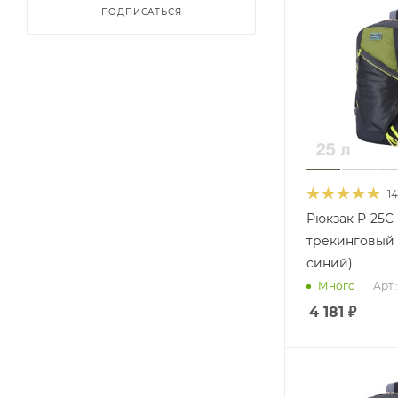
ПОДПИСАТЬСЯ
14
Рюкзак Р-25С
трекинговый 
синий)
Арт.
Много
4 181
₽