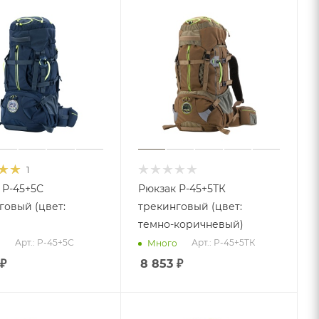
1
 Р-45+5С
Рюкзак Р-45+5ТК
говый (цвет:
трекинговый (цвет:
темно-коричневый)
Арт.: Р-45+5С
Арт.: Р-45+5ТК
о
Много
₽
8 853
₽