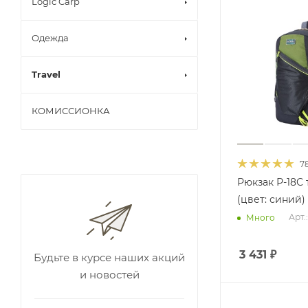
Logic Carp
Одежда
Travel
КОМИССИОНКА
7
Рюкзак Р-18С
(цвет: синий)
Арт.
Много
3 431
₽
Будьте в курсе наших акций
и новостей