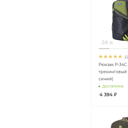
2
Рюкзак Р-34С
трекинговый 
синий)
Достаточно
4 394
₽