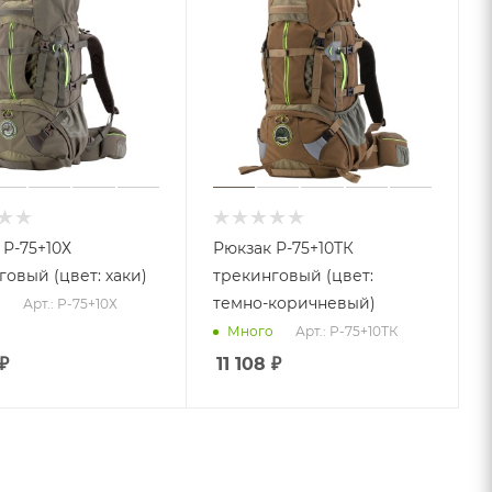
 Р-75+10Х
Рюкзак Р-75+10ТК
говый (цвет: хаки)
трекинговый (цвет:
темно-коричневый)
Арт.: Р-75+10Х
о
Арт.: Р-75+10ТК
Много
₽
11 108
₽