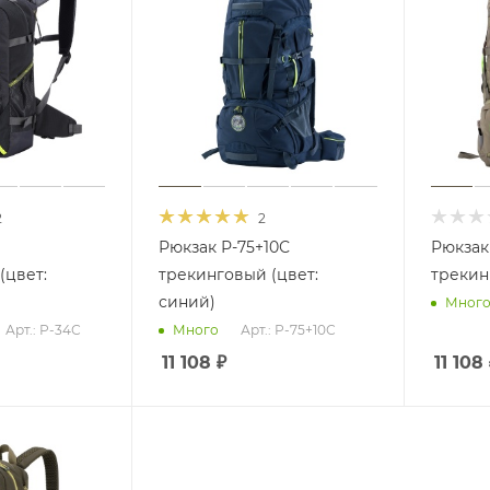
2
2
Рюкзак Р-75+10С
Рюкзак
(цвет:
трекинговый (цвет:
трекин
синий)
Мног
Арт.: Р-34С
Арт.: Р-75+10С
Много
11 108
₽
11 108