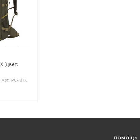
Х (цвет:
Арт.: РС-18ТХ
ПОМОЩЬ