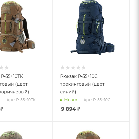
 Р-55+10ТК
Рюкзак Р-55+10С
говый (цвет:
трекинговый (цвет:
коричневый)
синий)
Арт.: Р-55+10ТК
Арт.: Р-55+10С
о
Много
₽
9 894
₽