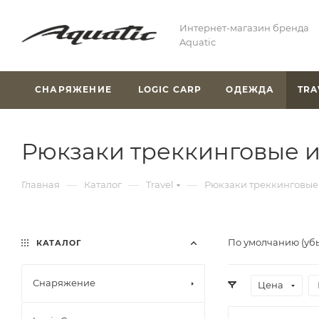
Интернет-магазин бренда
Aquatic
СНАРЯЖЕНИЕ
LOGIC CARP
ОДЕЖДА
TRA
Рюкзаки треккинговые 
—
—
—
Главная
Каталог
Travel
Рюкзаки треккинговые
По умолчанию (уб
КАТАЛОГ
Снаряжение
Цена