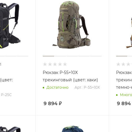
1
Рюкзак Р-55+10Х
Рюкзак
(цвет:
трекинговый (цвет: хаки)
трекин
темно-
Арт.: Р-55+10Х
Достаточно
: Р-25С
Мног
9 894
₽
9 894