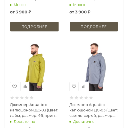
фиолетовый, размер: 46)
серый, размер: 46)
Много
Много
от
3 900 ₽
от
3 900 ₽
ПОДРОБНЕЕ
ПОДРОБНЕЕ
Джемпер Aquatic с
Джемпер Aquatic с
капюшоном ДС-03 (Цвет:
капюшоном ДС-03 (Цвет:
лайм, размер: 46, принт:
светло-серый, размер:
Travel)
46, принт: Travel)
Достаточно
Достаточно