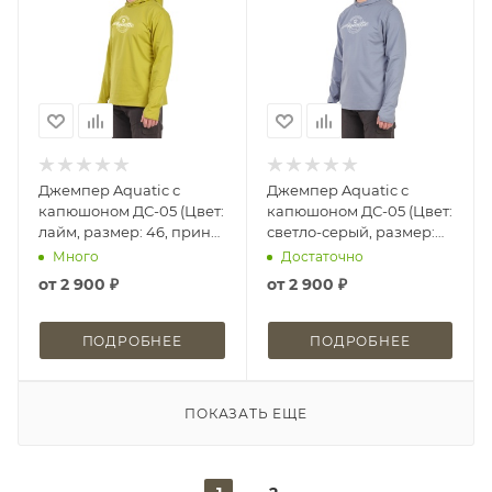
Джемпер Aquatic с
Джемпер Aquatic с
капюшоном ДС-05 (Цвет:
капюшоном ДС-05 (Цвет:
лайм, размер: 46, принт:
светло-серый, размер:
Aquatic)
46, принт: Aquatic)
Много
Достаточно
от
2 900 ₽
от
2 900 ₽
ПОДРОБНЕЕ
ПОДРОБНЕЕ
ПОКАЗАТЬ ЕЩЕ