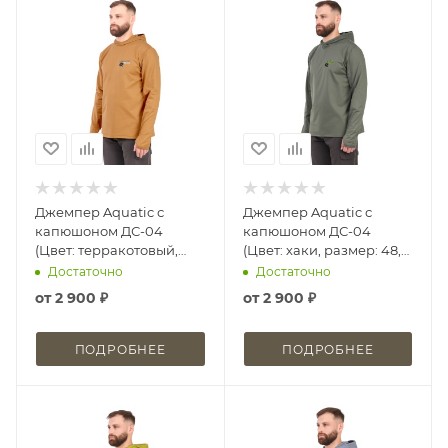
Джемпер Aquatic с
Джемпер Aquatic с
капюшоном ДС-04
капюшоном ДС-04
(Цвет: терракотовый,
(Цвет: хаки, размер: 48,
размер: 46, принт: Logic
принт: Logic Carp)
Достаточно
Достаточно
Carp)
от
2 900 ₽
от
2 900 ₽
ПОДРОБНЕЕ
ПОДРОБНЕЕ