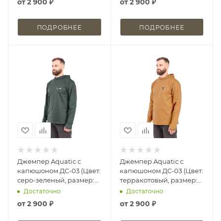
от
2 900 ₽
от
2 900 ₽
ПОДРОБНЕЕ
ПОДРОБНЕЕ
Джемпер Aquatic с
Джемпер Aquatic с
капюшоном ДС-03 (Цвет:
капюшоном ДС-03 (Цвет:
серо-зеленый, размер:
терракотовый, размер:
46, принт: Travel)
46, принт: Travel)
Достаточно
Достаточно
от
2 900 ₽
от
2 900 ₽