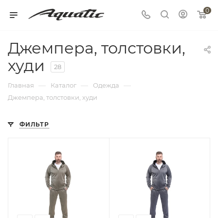
0
Джемпера, толстовки,
худи
28
—
—
—
Главная
Каталог
Одежда
Джемпера, толстовки, худи
ФИЛЬТР