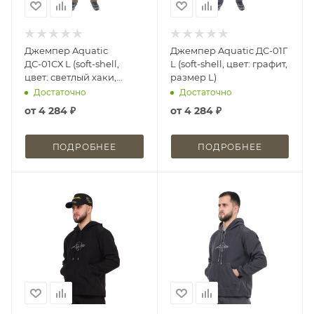
Джемпер Aquatic
Джемпер Aquatic ДС-01Г
ДС-01СХ L (soft-shell,
L (soft-shell, цвет: графит,
цвет: светлый хаки,
размер L)
размер L)
Достаточно
Достаточно
от
4 284 ₽
от
4 284 ₽
ПОДРОБНЕЕ
ПОДРОБНЕЕ