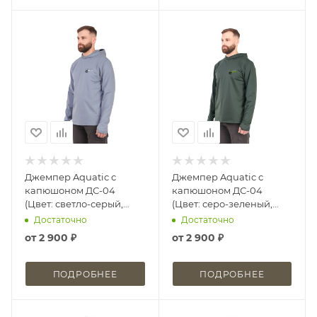
Джемпер Aquatic с
Джемпер Aquatic с
капюшоном ДС-04
капюшоном ДС-04
(Цвет: светло-серый,
(Цвет: серо-зеленый,
размер: 46, принт: Logic
размер: 46, принт: Logic
Достаточно
Достаточно
Carp)
Carp)
от
2 900 ₽
от
2 900 ₽
ПОДРОБНЕЕ
ПОДРОБНЕЕ