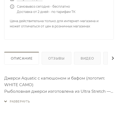
Самовывоз сегодня - бесплатно
Доставка от 2 дней - по тарифам ТК
Цена действительна только для интернет-магазина и
может отличаться от цен в розничных магазинах
ОПИСАНИЕ
ОТЗЫВЫ
ВИДЕО
КАК
Джерси Аquatic с капюшоном и бафом (логотип:
WHITE CAMO)
Рыболовная джерси изготовлена из Ultra Stretch —
очень эластичная ткань из комбинации полиэстера
и эластана, тянется в четырех направлениях,
создавая удобную, плотную и точную посадку
изделия. Новая модель джерси имеет встроенный