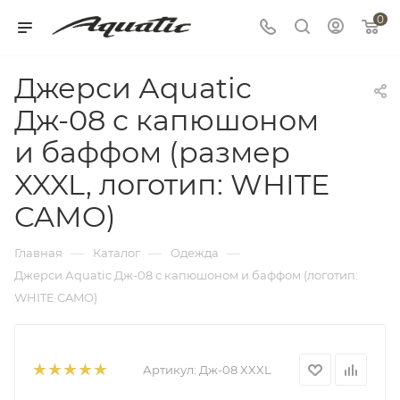
0
Джерси Аquatic
Дж-08 с капюшоном
и баффом (размер
XXXL, логотип: WHITE
CAMO)
—
—
—
Главная
Каталог
Одежда
Джерси Аquatic Дж-08 с капюшоном и баффом (логотип:
WHITE CAMO)
Артикул:
Дж-08 XXXL