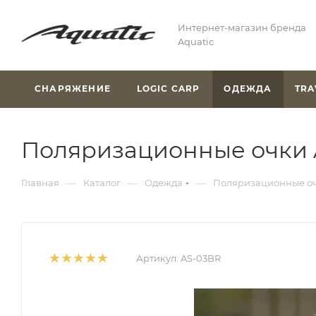
Интернет-магазин бренда
Aquatic
СНАРЯЖЕНИЕ
LOGIC CARP
ОДЕЖДА
TRA
Поляризационные очки A
—
—
—
Главная
Каталог
Одежда
Поляризационные очк
Артикул:
AS-03BR