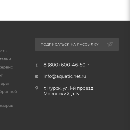
подойдут
учи
щают
ПОДПИСАТЬСЯ НА РАССЫЛКУ
латы
тавки
8 (800) 600-46-50
сервис
ет
info@aquatic.net.ru
нзы
зврат
г. Курск, ул. 1-й проезд
 так как
мбранной
Моковский, д. 5
змеров
чков.