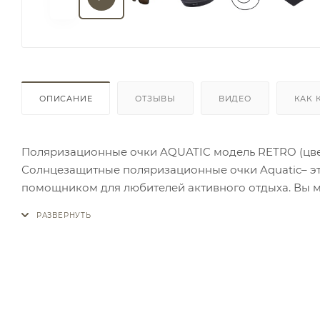
ОПИСАНИЕ
ОТЗЫВЫ
ВИДЕО
КАК 
Поляризационные очки AQUATIC модель RETRO (цве
Солнцезащитные поляризационные очки Aquatic– эт
помощником для любителей активного отдыха. Вы м
TR90- самый легкий и долговечный полимер. Вес очк
крупного размера. Поляризационные линзы выполне
оптимального восприятия. Коричневые линзы очков 
пропускают от 8% до 18% света. Это самая распрост
рыболовов. Такие очки так же можно использовать в
погоду. Коричневый цвет линз не искажают цветовую
условиям. Очки с коричневыми линзами отлично под