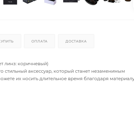
КУПИТЬ
ОПЛАТА
ДОСТАВКА
т линз: коричневый)
о стильный аксессуар, который станет незаменимым
ожете их носить длительное время благодаря материал
ов составляет 21 г. Очки «RETRO» подходят для лиц сред
ны из РС Polarized и улучшают детализацию предметов
AQUATIC модель RETRO относятся к третьей степени за
ранённая степень затемнения линз в солнцезащитных очк
 городе, для отдыха на море и спортивных занятий в со
 гамму, не утомляют глаза и подходят практически к л
ойдут тем, кто недавно перенес операцию на глаза. Для