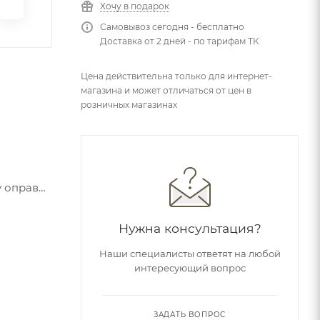
Хочу в подарок
Самовывоз сегодня - бесплатно
Доставка от 2 дней - по тарифам ТК
Цена действительна только для интернет-
магазина и может отличаться от цен в
розничных магазинах
у оправы
него и
 для
Нужна консультация?
темнения,
Наши специалисты ответят на любой
ах у
интересующий вопрос
лнечную
юбым
 яркого
ЗАДАТЬ ВОПРОС