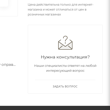
Цена действительна только для интернет-
магазина и может отличаться от цен в
розничных магазинах
Нужна консультация?
у оправы
Наши специалисты ответят на любой
еднего и
интересующий вопрос
ов для
мнения,
ЗАДАТЬ ВОПРОС
ки могут
линзы
нечного