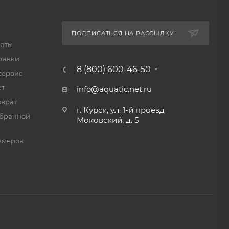
ПОДПИСАТЬСЯ НА РАССЫЛКУ
латы
тавки
8 (800) 600-46-50
сервис
нзы
ет
info@aquatic.net.ru
зврат
 так как
г. Курск, ул. 1-й проезд
мбранной
Моковский, д. 5
чков.
змеров
биля на