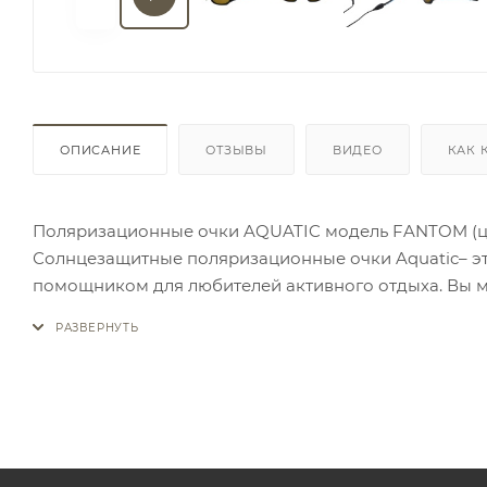
ОПИСАНИЕ
ОТЗЫВЫ
ВИДЕО
КАК 
Поляризационные очки AQUATIC модель FANTOM (цв
Солнцезащитные поляризационные очки Aquatic– эт
помощником для любителей активного отдыха. Вы м
TR90- самый легкий и долговечный полимер. Вес очк
крупного размера. Поляризационные линзы выполне
оптимального восприятия. Желтые линзы очков AQU
пропускают от 18% до 43% света. Используются при 
применяться в городе, туризме, рыбалки, так же пр
способны блокировать ультрафиолетовые лучи длин
излучения на глаза. Очки Aquatic поглощают 100% у