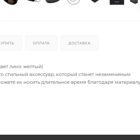
КУПИТЬ
ОПЛАТА
ДОСТАВКА
ет линз: желтый)
о стильный аксессуар, который станет незаменимым
ожете их носить длительное время благодаря материал
ов составляет 24 г. Очки «FANTOM» подходят для лиц ср
ны из ТАС Polarized не искажают детализацию предмет
ATIC модель FANTOM относятся ко второй степени зате
умеренном солнечном свете, пасмурную погоду. Такие оч
и вождении автомобиля. Категория защиты глаз UV400- 
ой до 400 нм, предотвращая пагубное воздействие сол
льтрафиолетового излучения.