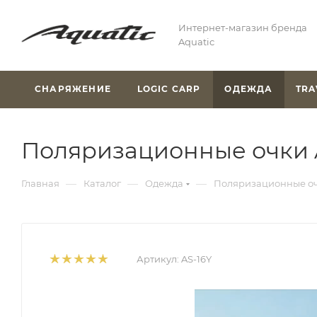
Интернет-магазин бренда
Aquatic
СНАРЯЖЕНИЕ
LOGIC CARP
ОДЕЖДА
TRA
Поляризационные очки 
—
—
—
Главная
Каталог
Одежда
Поляризационные оч
Артикул:
AS-16Y