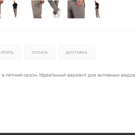
КУПИТЬ
ОПЛАТА
ДОСТАВКА
летний сезон. Идеальный вариант для активных видо
свободу движения, благодаря своей уникальной спосо
ктивности она не деформируется, сохраняет отличные 
му плетению, которое обеспечивает еще и защиту от уку
 погоду. SPANDEX, входящий в состав ткани, придает ей