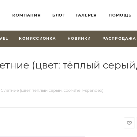
КОМПАНИЯ
БЛОГ
ГАЛЕРЕЯ
ПОМОЩЬ
VEL
КОМИССИОНКА
НОВИНКИ
РАСПРОДАЖА
тние (цвет: тёплый серый, 
С летние (цвет: тёплый серый, cool-shell+spandex)