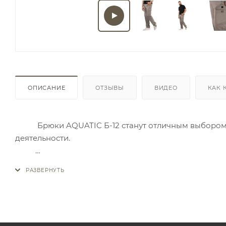
ОПИСАНИЕ
ОТЗЫВЫ
ВИДЕО
КАК 
Брюки AQUATIC Б-12 станут отличным выбором в 
деятельности.
Ткань из 90% полиэстера и 10% эластана подарит 
растяжению и восстановлению формы. В условиях а
свойства и свою структуру. А благодаря специально
насекомых, вам особенно будет комфортно в жаркую
эластичность и улучшает посадку на любую фигуру.