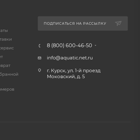
о отдыха.
кже очень
ПОДПИСАТЬСЯ НА РАССЫЛКУ
латы
х
тавки
8 (800) 600-46-50
сервис
ет
info@aquatic.net.ru
зврат
г. Курск, ул. 1-й проезд
мбранной
Моковский, д. 5
змеров