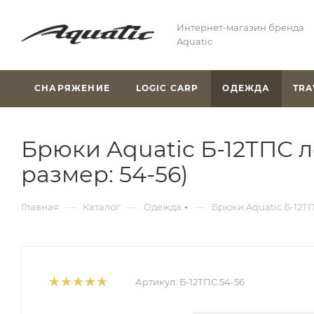
Интернет-магазин бренда
Aquatic
СНАРЯЖЕНИЕ
LOGIC CARP
ОДЕЖДА
TRA
Брюки Aquatic Б-12ТПС ле
размер: 54-56)
—
—
—
Главная
Каталог
Одежда
Брюки Aquatic Б-12ТП
Артикул:
Б-12ТПС 54-56