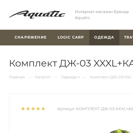
Интернет-магазин бренда
Aquatic
СНАРЯЖЕНИЕ
LOGIC CARP
ОДЕЖДА
TRA
Комплект ДЖ-03 XXXL+К
—
—
—
Главная
Каталог
Одежда
Комплект ДЖ-03+КА-
Артикул:
КОМПЛЕКТ-ДЖ-03-XXXL+AS