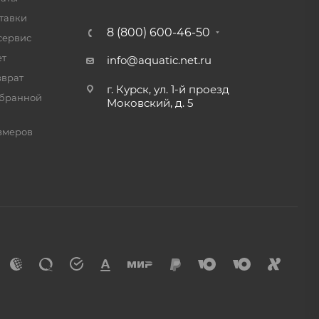
альное
тавки
8 (800) 600-46-50
сервис
ет
info@aquatic.net.ru
зврат
г. Курск, ул. 1-й проезд
мбранной
Моковский, д. 5
змеров