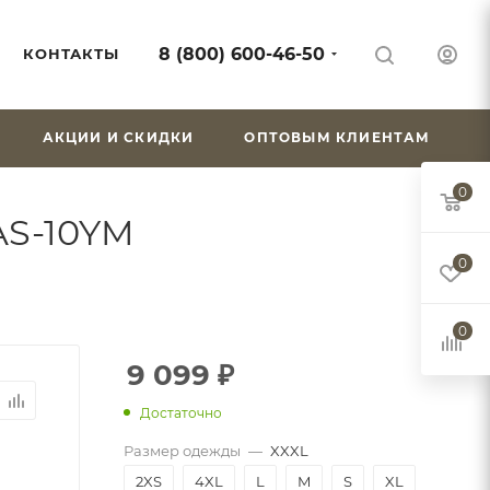
8 (800) 600-46-50
КОНТАКТЫ
АКЦИИ И СКИДКИ
ОПТОВЫМ КЛИЕНТАМ
0
AS-10YM
0
0
9 099
₽
Достаточно
Размер одежды
—
XXXL
2XS
4XL
L
M
S
XL