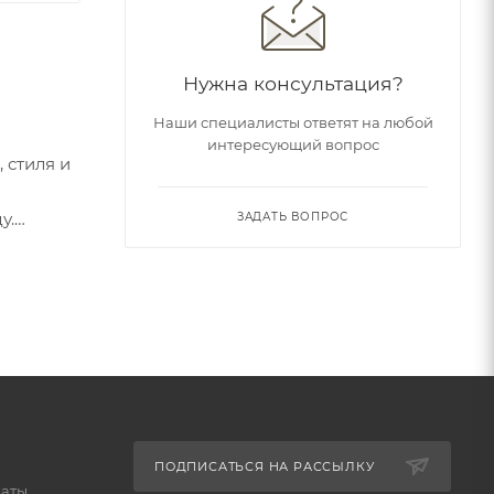
Нужна консультация?
Наши специалисты ответят на любой
интересующий вопрос
 стиля и
у.
ЗАДАТЬ ВОПРОС
ика и
чит
огов.
ри работе
ну, снуд,
ПОДПИСАТЬСЯ НА РАССЫЛКУ
латы