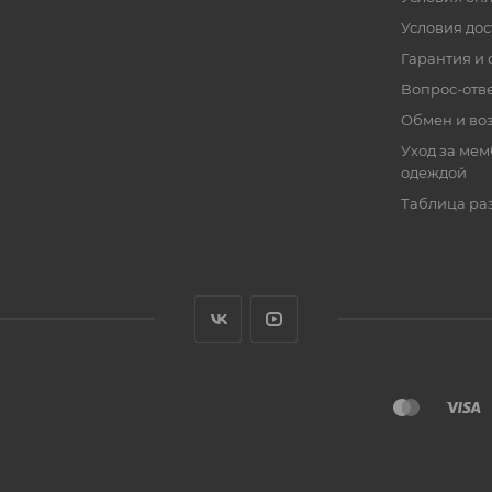
IC модель RONIN AS-10YM (цвет линз: желтый, зерк
Условия дос
Гарантия и 
Вопрос-отв
Обмен и во
Уход за ме
одеждой
Таблица ра