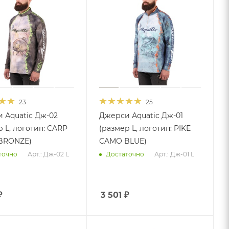
23
25
 Аquatic Дж-02
Джерси Аquatic Дж-01
 L, логотип: CARP
(размер L, логотип: PIKE
BRONZE)
CAMO BLUE)
Арт.: Дж-02 L
Арт.: Дж-01 L
точно
Достаточно
₽
3 501
₽