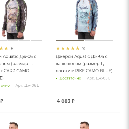
9
16
 Аquatic Дж-06 с
Джерси Аquatic Дж-05 с
ном (размер L,
капюшоном (размер L,
п: CARP CAMO
логотип: PIKE CAMO BLUE)
E)
Арт.: Дж-05 L
Достаточно
Арт.: Дж-06 L
точно
₽
4 083
₽