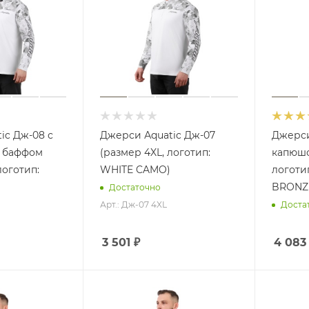
ic Дж-08 с
Джерси Аquatic Дж-07
Джерси
 баффом
(размер 4XL, логотип:
капюшо
логотип:
WHITE CAMO)
логоти
BRONZ
Достаточно
Арт.: Дж-07 4XL
Доста
3 501
₽
4 083