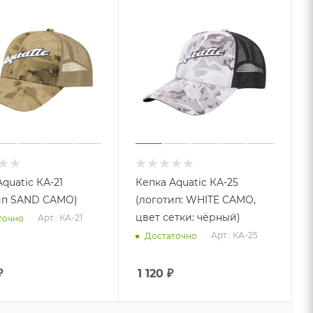
quatic КА-21
Кепка Aquatic КА-25
ип SAND CAMO)
(логотип: WHITE CAMO,
цвет сетки: чёрный)
Арт.: КА-21
точно
Арт.: КА-25
Достаточно
₽
1 120
₽