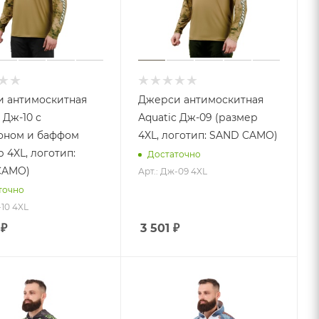
 антимоскитная
Джерси антимоскитная
 Дж-10 с
Аquatic Дж-09 (размер
оном и баффом
4XL, логотип: SAND CAMO)
 4XL, логотип:
Достаточно
CAMO)
Арт.: Дж-09 4XL
точно
-10 4XL
₽
3 501
₽