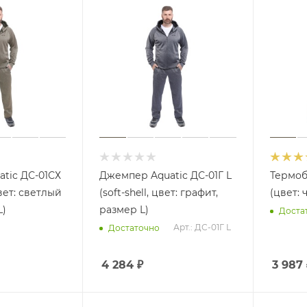
tic ДС-01СХ
Джемпер Aquatic ДС-01Г L
Термоб
 цвет: светлый
(soft-shell, цвет: графит,
(цвет: 
L)
размер L)
Доста
Арт.: ДС-01Г L
Достаточно
4 284
₽
3 987