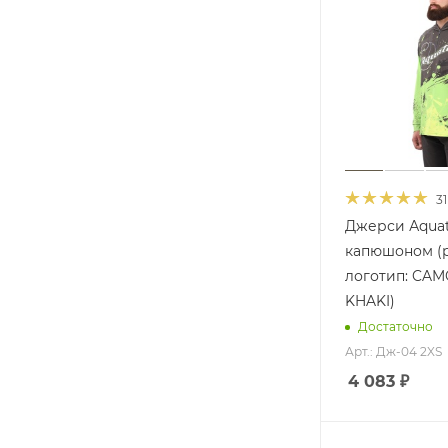
31
Джерси Аquat
капюшоном (р
логотип: CAM
KHAKI)
Достаточно
Арт.: Дж-04 2XS
4 083
₽