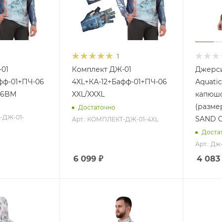
1
01
Комплект ДЖ-01
Джерси
фф-01+ПЧ-06
4XL+КА-12+Бафф-01+ПЧ-06
Аquatic
16BM
XXL/XXXL
капюш
(размер
Достаточно
-ДЖ-01-
SAND 
Арт.: КОМПЛЕКТ-ДЖ-01-4XL
Доста
Арт.: Дж
6 099
₽
4 083