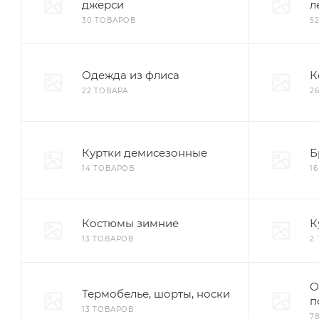
джерси
л
30 ТОВАРОВ
5
Одежда из флиса
К
22 ТОВАРА
2
Куртки демисезонные
Б
14 ТОВАРОВ
1
Костюмы зимние
К
13 ТОВАРОВ
2
О
Термобелье, шорты, носки
п
13 ТОВАРОВ
7