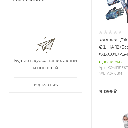
Комплект ДЖ-
4XL+КА-12+Ба
XXL/XXXL+AS-
Будьте в курсе наших акций
Достаточно
и новостей
Арт.: КОМПЛЕКТ
4XL+AS-16BM
ПОДПИСАТЬСЯ
9 099
₽