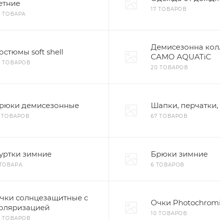
етние
17 ТОВАРОВ
2 ТОВАРА
Демисезонна кол
остюмы soft shell
CAMO AQUATiC
6 ТОВАРОВ
20 ТОВАРОВ
рюки демисезонные
Шапки, перчатки,
6 ТОВАРОВ
67 ТОВАРОВ
уртки зимние
Брюки зимние
 ТОВАРА
6 ТОВАРОВ
чки солнцезащитные с
Очки Photochrom
оляризацией
10 ТОВАРОВ
8 ТОВАРОВ