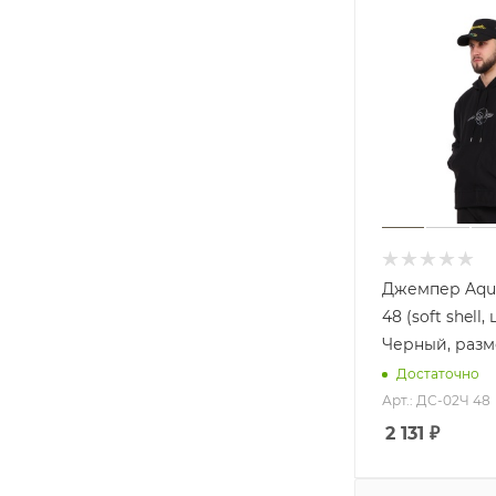
Джемпер Aqua
48 (soft shell, 
Черный, разм
Достаточно
Арт.: ДС-02Ч 48
2 131
₽