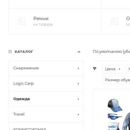
Ремни
О
44 ТОВАРА
1
По умолчанию (уб
КАТАЛОГ
Снаряжение
Цена
Размер обу
Logic Carp
Одежда
Travel
КОМИССИОНКА