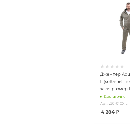
Джемпер Aqua
L (soft-shell,
хаки, размер 
Достаточно
Арт.: ДС-01СХ L
4 284
₽