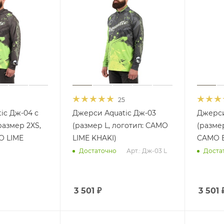
25
ic Дж-04 с
Джерси Аquatic Дж-03
Джерси
азмер 2XS,
(размер L, логотип: CAMO
(размер
O LIME
LIME KHAKI)
CAMO 
Арт.: Дж-03 L
Достаточно
Доста
3 501
₽
3 501