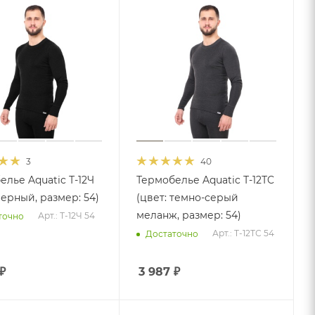
3
40
елье Aquatic Т-12Ч
Термобелье Aquatic Т-12ТC
черный, размер: 54)
(цвет: темно-серый
меланж, размер: 54)
Арт.: Т-12Ч 54
точно
Арт.: Т-12ТС 54
Достаточно
₽
3 987
₽