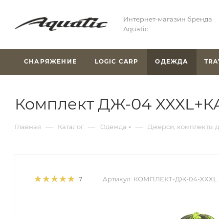
Интернет-магазин бренда
Aquatic
СНАРЯЖЕНИЕ
LOGIC CARP
ОДЕЖДА
TRA
Комплект ДЖ-04 XXXL+КА
—
—
—
Главная
Каталог
Одежда
Джерси, комплекты 
Артикул:
КОМПЛЕКТ-ДЖ-04-XXXL
7