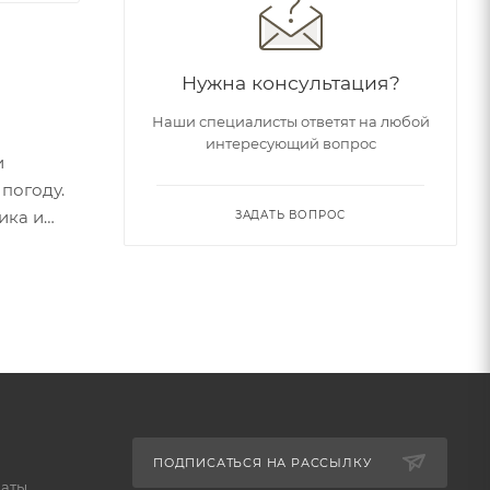
Нужна консультация?
Наши специалисты ответят на любой
интересующий вопрос
и
погоду.
ика и
ЗАДАТЬ ВОПРОС
ту от
огов.
ри работе
ндану,
ПОДПИСАТЬСЯ НА РАССЫЛКУ
латы