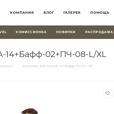
КОМПАНИЯ
БЛОГ
ГАЛЕРЕЯ
ПОМОЩЬ
VEL
КОМИССИОНКА
НОВИНКИ
РАСПРОДАЖА
-14+Бафф-02+ПЧ-08-L/XL
—
джерси
Комплект ДЖ-04+КА-14+Бафф-02+ПЧ-08