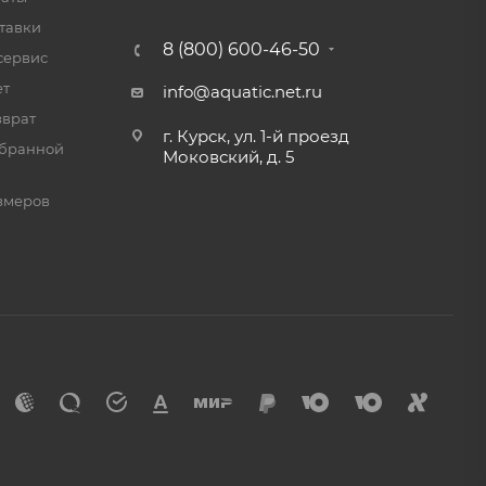
тавки
8 (800) 600-46-50
сервис
ет
info@aquatic.net.ru
зврат
г. Курск, ул. 1-й проезд
мбранной
Моковский, д. 5
змеров