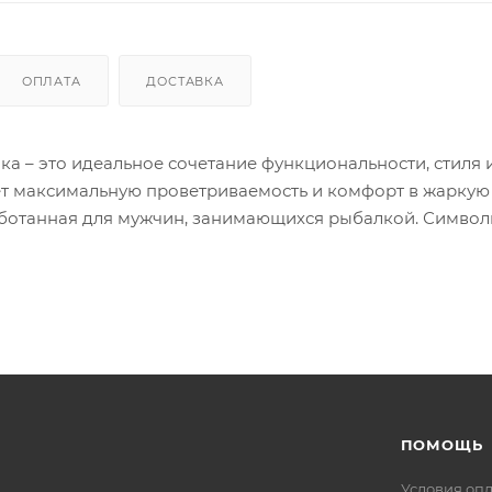
ОПЛАТА
ДОСТАВКА
 – это идеальное сочетание функциональности, стиля 
ет максимальную проветриваемость и комфорт в жаркую 
танная для мужчин, занимающихся рыбалкой. Символ
ность выделиться на фоне других рыболовных товаров.
а на природе и комплект AQUATIC обеспечит вам защи
ду.
т надежную защиту от солнца и поможет избежать ож
та UPF 50 +, обеспечат удобство и функциональность п
 бафф, который можно использовать как шарф-трубу, ба
ПОМОЩЬ
Условия оп