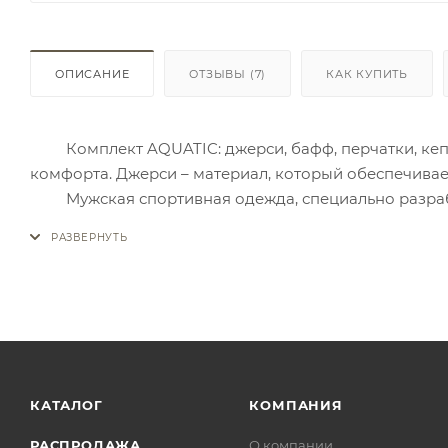
ОПИСАНИЕ
ОТЗЫВЫ
(7)
КАК КУПИТЬ
Комплект AQUATIC: джерси, бафф, перчатки, кепка
комфорта. Джерси – материал, который обеспечива
Мужская спортивная одежда, специально разрабо
оригинальный дизайн этого комплекта дают возмож
Лето – это идеальное время для активного отдых
ультрафиолета и комфорт даже в самую жаркую пого
Джерси с длинными рукавами и воротом обеспечи
Летние рыболовные перчатки защиты от ультрафиоле
со спиннингом.. Дополняет комплект универсальный
снуд, балаклаву или гейтор.
КАТАЛОГ
КОМПАНИЯ
РАСПРОДАЖА
О компании