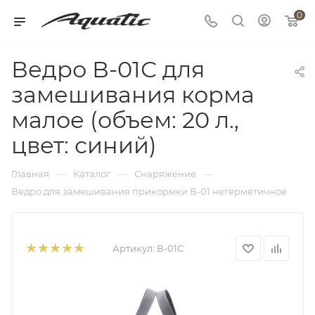
0
Ведро В-01С для
замешивания корма
малое (объем: 20 л.,
цвет: синий)
—
—
—
Главная
Каталог
Снаряжение
Ведро для замешивания прикормки В-01 негерметичное
Артикул:
В-01С