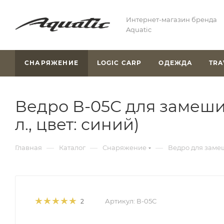
Интернет-магазин бренда
Aquatic
СНАРЯЖЕНИЕ
LOGIC CARP
ОДЕЖДА
TRA
Ведро В-05С для замеши
л., цвет: синий)
—
—
—
Главная
Каталог
Снаряжение
Ведро для заме
Артикул:
В-05С
2