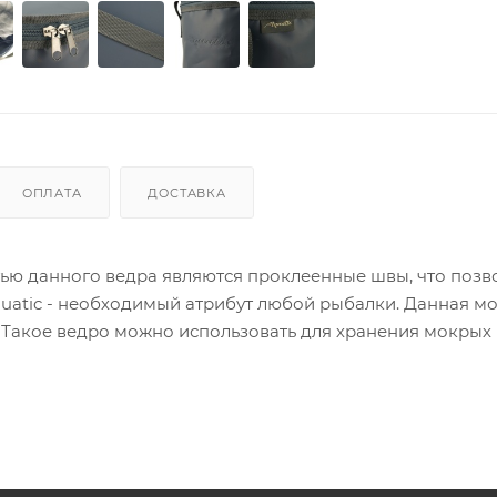
ОПЛАТА
ДОСТАВКА
тью данного ведра являются проклеенные швы, что позв
uatic - необходимый атрибут любой рыбалки. Данная м
. Такое ведро можно использовать для хранения мокрых
дро, в походе, на пикнике.
 на м². Размеры: диаметр ведра 34 см., высота 26 см. Об