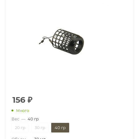
156
₽
Много
Вес
—
40 гр
20 гр
30 гр
40 гр
Объем
—
30 мл