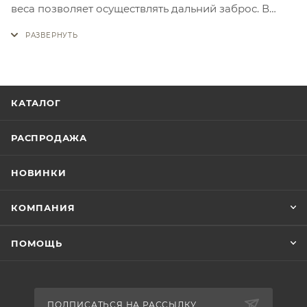
веса позволяет осуществлять дальний заброс. В
тоже время она не будет увязать в илистом дне.
Размеры кормушек (высота х диаметр): Small —
30мм х 25мм Medium — 35мм х 28мм Large — 40мм х
32мм XL — 45мм — 40мм
КАТАЛОГ
РАСПРОДАЖА
НОВИНКИ
КОМПАНИЯ
ПОМОЩЬ
ПОДПИСАТЬСЯ НА РАССЫЛКУ