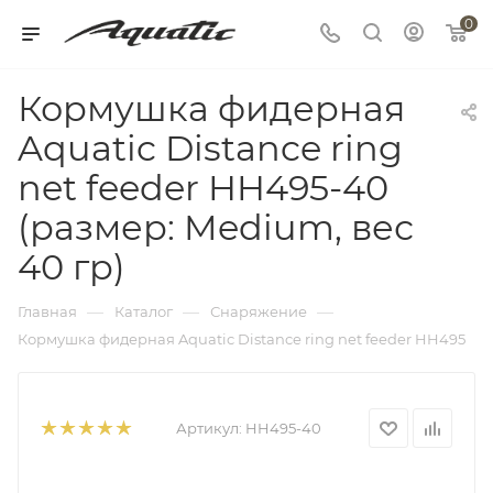
0
Кормушка фидерная
Aquatic Distance ring
net feeder HH495-40
(размер: Medium, вес
40 гр)
—
—
—
Главная
Каталог
Снаряжение
Кормушка фидерная Aquatic Distance ring net feeder HH495
Артикул:
HH495-40