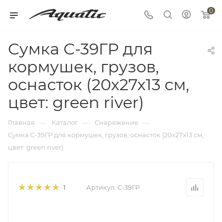
0
Сумка С-39ГР для
кормушек, грузов,
оснасток (20х27х13 см,
цвет: green river)
—
—
—
Главная
Каталог
Снаряжение
Сумка С-39ГР для кормушек, грузов, оснасток (20х27х13 см,
цвет: green river)
Артикул:
С-39ГР
1