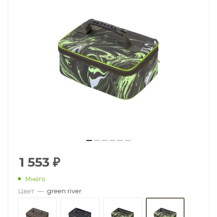
1 553
₽
Много
Цвет
—
green river