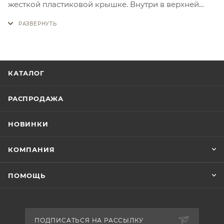
жесткой пластиковой крышке. Внутри в верхней
части расположен дополнительный карман из сетки
на молнии, нижняя часть разделена эластичными
перегородками на 4 ячейки, которые крепятся с
помощью липучек, благодаря чему количество и
размеры ячеек можно варьировать при
КАТАЛОГ
необходимости. Размеры: 200х270х130 мм. Вес:
400гр.
РАСПРОДАЖА
НОВИНКИ
КОМПАНИЯ
ПОМОЩЬ
ПОДПИСАТЬСЯ НА РАССЫЛКУ