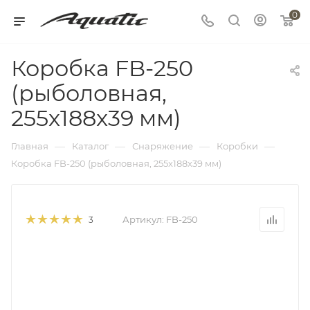
0
Коробка FB-250
(рыболовная,
255x188x39 мм)
—
—
—
—
Главная
Каталог
Снаряжение
Коробки
Коробка FB-250 (рыболовная, 255x188x39 мм)
Артикул:
FB-250
3