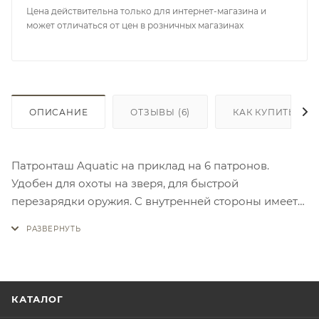
Цена действительна только для интернет-магазина и
может отличаться от цен в розничных магазинах
ОПИСАНИЕ
ОТЗЫВЫ
(6)
КАК КУПИТЬ
Патронташ Aquatic на приклад на 6 патронов.
Удобен для охоты на зверя, для быстрой
перезарядки оружия. С внутренней стороны имеет
мягкую подкладку исключающую повреждение
приклада. Монтируется на приклад с помощью
контактной ленты повышенной прочности.
Качественная эластичная лента исключает
произвольное выпадания патронов.
КАТАЛОГ