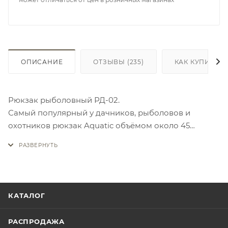
ОПИСАНИЕ
ОТЗЫВЫ
(235)
КАК КУПИТЬ
Рюкзак рыболовный РД-02.
Самый популярный у дачников, рыболовов и
охотников рюкзак Aquatic объёмом около 45
литров. Изготавливается из непромокаемой ткани
полиэстер 600D. Состоит из основного отделения,
защищенного от влаги лентой из ПВХ материала.
Рюкзак РД-2 имеет 2 наружных кармана.
Габаритные размеры: 55х44х20 см.
КАТАЛОГ
РАСПРОДАЖА