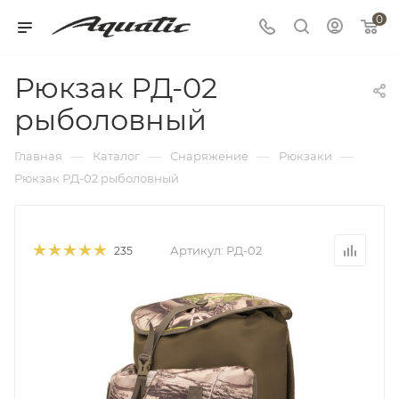
0
Рюкзак РД-02
рыболовный
—
—
—
—
Главная
Каталог
Снаряжение
Рюкзаки
Рюкзак РД-02 рыболовный
Артикул:
РД-02
235