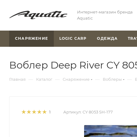
Интернет-магазин бренда
Aquatic
СНАРЯЖЕНИЕ
LOGIC CARP
ОДЕЖДА
TRA
Воблер Deep River CY 8053
—
—
—
—
Главная
Каталог
Снаряжение
Воблеры
В
Артикул:
CY 8053 SH-177
1