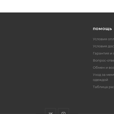
ПОМОЩЬ
Условия оп
Условия дос
Гарантия и 
Вопрос-отв
Обмен и во
Уход за ме
одеждой
Таблица ра