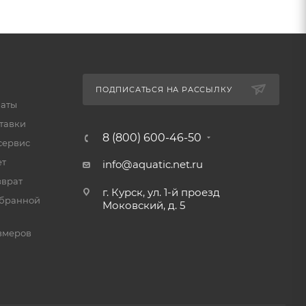
ПОДПИСАТЬСЯ НА РАССЫЛКУ
латы
тавки
8 (800) 600-46-50
сервис
ет
info@aquatic.net.ru
зврат
г. Курск, ул. 1-й проезд
мбранной
Моковский, д. 5
змеров