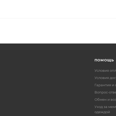
ПОМОЩЬ
Условия оп
Условия дос
Гарантия и 
Вопрос-отв
Обмен и во
Уход за ме
одеждой