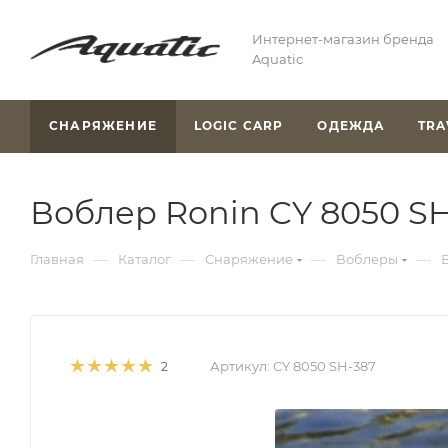
Интернет-магазин бренда
Aquatic
СНАРЯЖЕНИЕ
LOGIC CARP
ОДЕЖДА
TRA
Воблер Ronin CY 8050 SH-3
—
—
—
—
Главная
Каталог
Снаряжение
Воблеры
В
Артикул:
CY 8050 SH-387
2