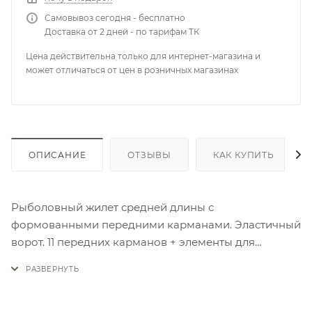
Самовывоз сегодня - бесплатно
Доставка от 2 дней - по тарифам ТК
Цена действительна только для интернет-магазина и
может отличаться от цен в розничных магазинах
ОПИСАНИЕ
ОТЗЫВЫ
КАК КУПИТЬ
Рыболовный жилет средней длины с
формованными передними карманами. Эластичный
ворот. 11 передних карманов + элементы для
фиксации аксессуаров. 4 внутренних кармана,
двойной задний карман. Дополнительные элементы
для фиксации удилища, инструментов.