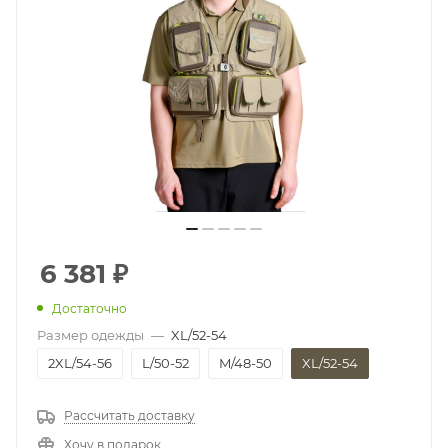
6 381
₽
Достаточно
Размер одежды
—
XL/52-54
2XL/54-56
L/50-52
M/48-50
XL/52-54
Рассчитать доставку
Хочу в подарок