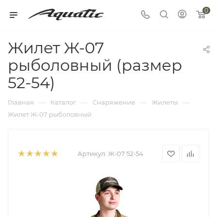
0
Жилет Ж-07
рыболовный (размер
52-54)
—
—
—
—
Главная
Каталог
Снаряжение
Жилеты
Жилет Ж-07 рыболовный
Артикул:
Ж-07 52-54