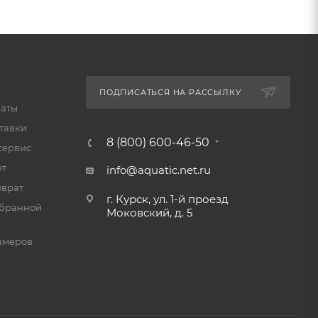
ПОДПИСАТЬСЯ НА РАССЫЛКУ
латы
тавки
8 (800) 600-46-50
сервис
ет
info@aquatic.net.ru
зврат
г. Курск, ул. 1-й проезд
мбранной
Моковский, д. 5
змеров