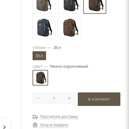
Объем
—
35 л
35 л
Цвет
—
Темно-коричневый
В КОРЗИНУ
Рассчитать доставку
Хочу в подарок