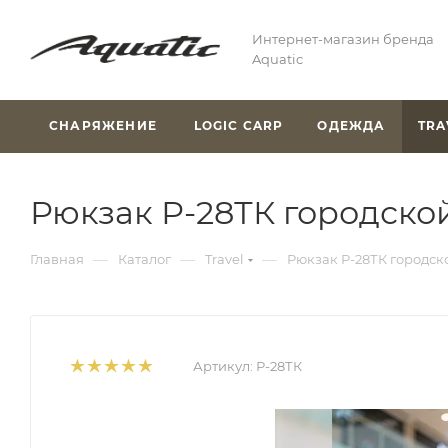
Интернет-магазин бренда
Aquatic
СНАРЯЖЕНИЕ
LOGIC CARP
ОДЕЖДА
TRA
Рюкзак Р-28ТК городской
—
—
—
Главная
Каталог
Travel
Рюкзак Р-28ТК городск
Артикул:
Р-28ТК