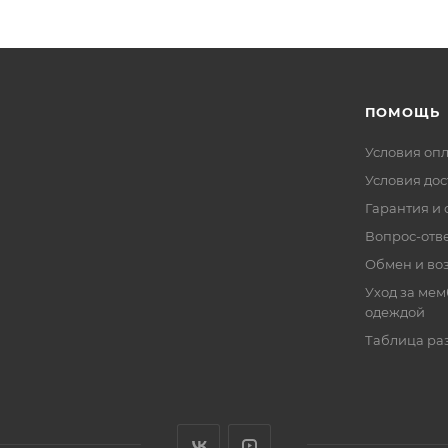
ПОМОЩЬ
Условия оп
Условия дос
Гарантия и 
Вопрос-отв
Обмен и во
Уход за ме
одеждой
Таблица ра