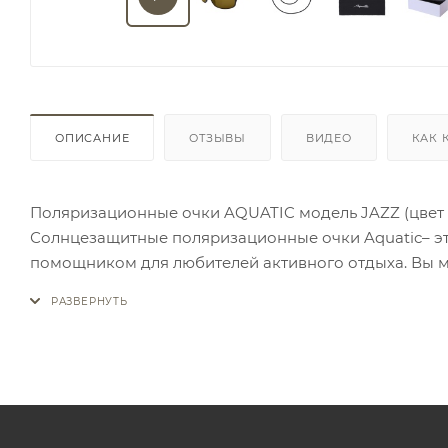
ОПИСАНИЕ
ОТЗЫВЫ
ВИДЕО
КАК 
Поляризационные очки AQUATIC модель JAZZ (цвет 
Солнцезащитные поляризационные очки Aquatic– эт
помощником для любителей активного отдыха. Вы м
оправы из поликарбоната. Вес очков составляет 25 г
Поляризационные линзы выполнены из РС Polarized
восприятия. Желтые линзы очков AQUATIC модель JA
до 43% света. Используются при умеренном солнечно
городе, туризме, рыбалки, так же при вождении ав
блокировать ультрафиолетовые лучи длиной до 400
на глаза. Очки Aquatic поглощают 100% ультрафиоле