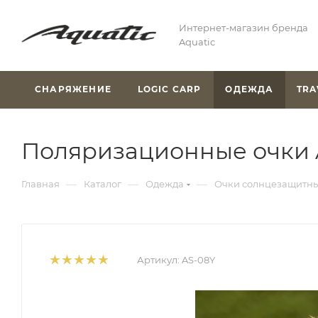
Интернет-магазин бренда
Aquatic
СНАРЯЖЕНИЕ
LOGIC CARP
ОДЕЖДА
TRA
Поляризационные очки A
—
—
—
Главная
Каталог
Одежда
Очки солнцезащитны
Артикул:
AS-08Y