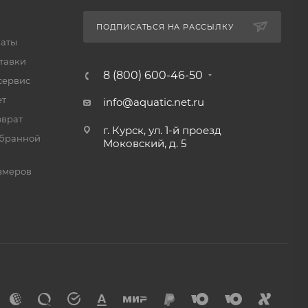
ПОДПИСАТЬСЯ НА РАССЫЛКУ
латы
тавки
8 (800) 600-46-50
сервис
ет
info@aquatic.net.ru
нзы
зврат
г. Курск, ул. 1-й проезд
мбранной
Моковский, д. 5
 так как
змеров
чков.
биля на