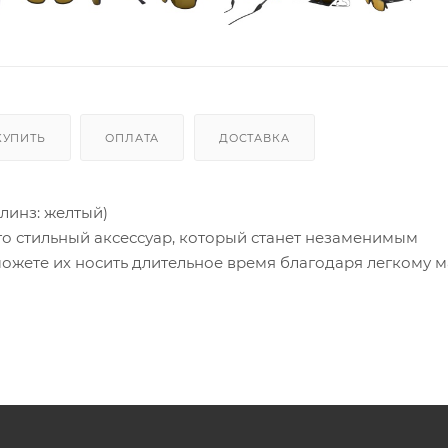
КУПИТЬ
ОПЛАТА
ДОСТАВКА
линз: желтый)
о стильный аксессуар, который станет незаменимым
ожете их носить длительное время благодаря легкому 
. Очки «JAZZ» подходят для лиц среднего и крупного раз
 не искажают детализацию предметов для оптимальног
ZZ относятся ко второй степени затемнения, пропускают
м свете, пасмурную погоду. Такие очки могут применять
томобиля. Категория защиты глаз UV400- линзы способны
 нм, предотвращая пагубное воздействие солнечного из
тового излучения.