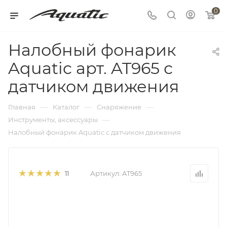
0
Налобный фонарик
Aquatic арт. AT965 с
датчиком движения
—
—
—
Главная
Каталог
Снаряжение
—
Инструменты, аксессуары
Налобный фонарик Aquatic с датчиком движения
Артикул:
AT965
11