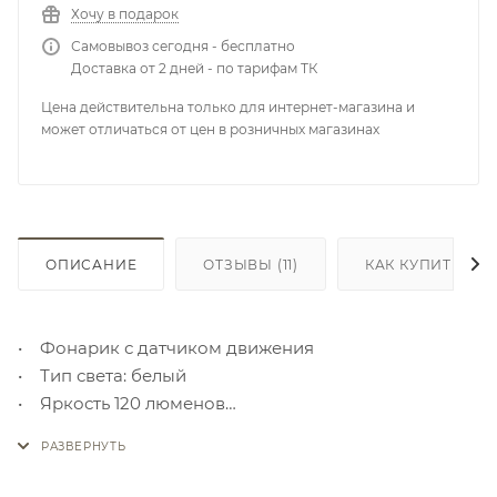
Хочу в подарок
Самовывоз сегодня - бесплатно
Доставка от 2 дней - по тарифам ТК
Цена действительна только для интернет-магазина и
может отличаться от цен в розничных магазинах
ОПИСАНИЕ
ОТЗЫВЫ
(11)
КАК КУПИТЬ
• Фонарик с датчиком движения
• Тип света: белый
• Яркость 120 люменов
• Тип батареи: 1200 mAh, перезаряжаемая батарея
из литиевого полимера (включена)
• Подзарядка через USB