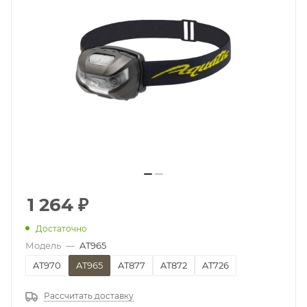
1 264
₽
Достаточно
Модель
—
AT965
AT970
AT965
AT877
AT872
AT726
Рассчитать доставку