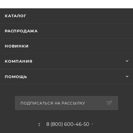
• Режимы: слабый, сильный, строб + режим с
активным датчиком движения
КАТАЛОГ
• Время работы 4 ч
• Водостойкость IPX4
РАСПРОДАЖА
НОВИНКИ
КОМПАНИЯ
ПОМОЩЬ
ПОДПИСАТЬСЯ НА РАССЫЛКУ
8 (800) 600-46-50