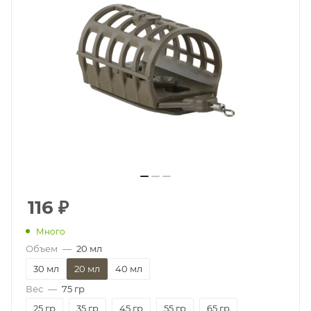
116
₽
Много
Объем
—
20 мл
30 мл
20 мл
40 мл
Вес
—
75 гр
25 гр
35 гр
45 гр
55 гр
65 гр