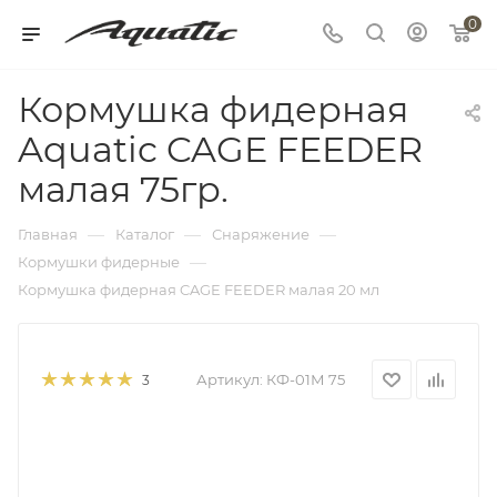
0
Кормушка фидерная
Aquatic CAGE FEEDER
малая 75гр.
—
—
—
Главная
Каталог
Снаряжение
—
Кормушки фидерные
Кормушка фидерная CAGE FEEDER малая 20 мл
Артикул:
КФ-01М 75
3