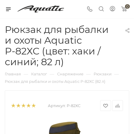
0
Рюкзак для рыбалки
и охоты Aquatic
Р-82ХС (цвет: хаки /
синий; 82 л)
—
—
—
—
Главная
Каталог
Снаряжение
Рюкзаки
Рюкзак для рыбалки и охоты Aquatic Р-82ХС (82 л)
Артикул:
Р-82ХС