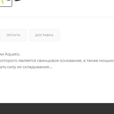
ОПЛАТА
ДОСТАВКА
и Aquatic.
 которого является свинцовое основание, а также мощно
ть силу их складывания.
к минимум две из них всегда врезаются в дно и надежн
 до «мертвого зацепа» позволяет использовать якорь в г
ромышленном авиастроении.