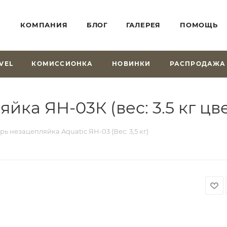
КОМПАНИЯ
БЛОГ
ГАЛЕРЕЯ
ПОМОЩЬ
VEL
КОМИССИОНКА
НОВИНКИ
РАСПРОДАЖА
ка ЯН-03К (вес: 3.5 кг цв
рь незацепляйка Aquatic ЯН-03 (Вес: 3,5 кг)