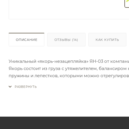
ОПИСАНИЕ
ОТЗЫВЫ
(14)
КАК КУПИТЬ
Уникальный «якорь-незацепляйка» ЯН-03 от компани
Якорь состоит из груза с утяжелителем, балансиром
пружины и лепестков, которыми можно отрегулирова
Четыре лопасти расположены таким образом, что ка
удерживают лодку.
Регулировка усилия складывания лопастей от «нуля»
корягах, тростниках, кустарниках.
Применяемый для якоря пластик используется в п
Комплект включает якорь, карабин, чехол.
Вес якоря - 3,5 кг.