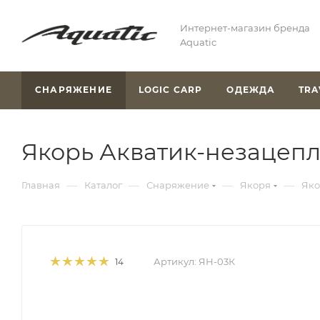
Интернет-магазин бренда
Aquatic
СНАРЯЖЕНИЕ
LOGIC CARP
ОДЕЖДА
TRA
Якорь Акватик-незацепляй
—
—
—
—
Главная
Каталог
Снаряжение
Якоря
Яко
Артикул:
ЯН-03К
14