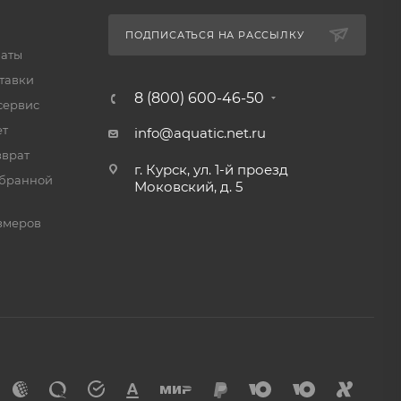
ПОДПИСАТЬСЯ НА РАССЫЛКУ
латы
тавки
8 (800) 600-46-50
сервис
ет
info@aquatic.net.ru
зврат
г. Курск, ул. 1-й проезд
мбранной
Моковский, д. 5
змеров