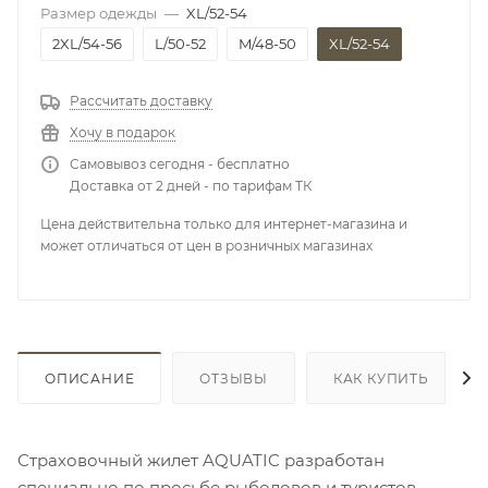
Размер одежды
—
XL/52-54
2XL/54-56
L/50-52
M/48-50
XL/52-54
Рассчитать доставку
Хочу в подарок
Самовывоз сегодня - бесплатно
Доставка от 2 дней - по тарифам ТК
Цена действительна только для интернет-магазина и
может отличаться от цен в розничных магазинах
ОПИСАНИЕ
ОТЗЫВЫ
КАК КУПИТЬ
Страховочный жилет AQUATIC разработан
специально по просьбе рыболовов и туристов